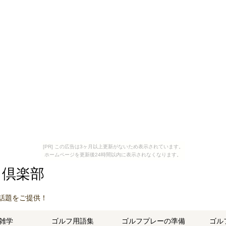
[PR] この広告は3ヶ月以上更新がないため表示されています。
ホームページを更新後24時間以内に表示されなくなります。
フ倶楽部
話題をご提供！
雑学
ゴルフ用語集
ゴルフプレーの準備
ゴル