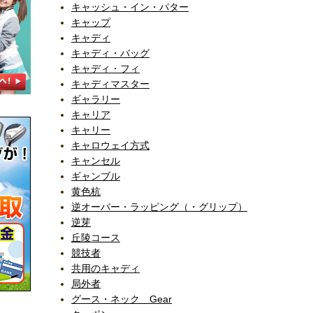
キャッシュ・イン・パター
キャップ
キャディ
キャディ・バッグ
キャディ・フィ
キャディマスター
ギャラリー
キャリア
キャリー
キャロウェイ方式
キャンセル
ギャンブル
黄色杭
逆オーバー・ラッピング（・グリップ）
逆芽
丘陵コース
競技者
共用のキャディ
局外者
グース・ネック Gear