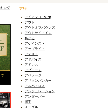
ンキング
ア行
アイアン（IRON)
アウト
アウトオブバウンズ
アウトサイドイン
あがる
アゲインスト
アップライト
アテスト
アドバイス
アドレス
アプローチ
アベレージ
アリソンバンカー
アルバトロス
アンジュレーション
アンダーパー
握手
イーグル