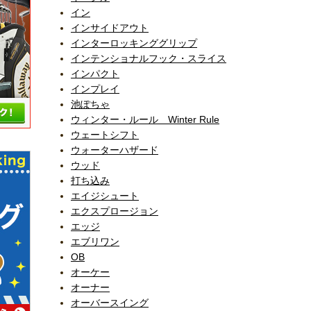
イン
インサイドアウト
インターロッキンググリップ
インテンショナルフック・スライス
インパクト
インプレイ
池ぽちゃ
ウィンター・ルール Winter Rule
ウェートシフト
ウォーターハザード
ウッド
打ち込み
エイジシュート
エクスプロージョン
エッジ
エブリワン
OB
オーケー
オーナー
オーバースイング