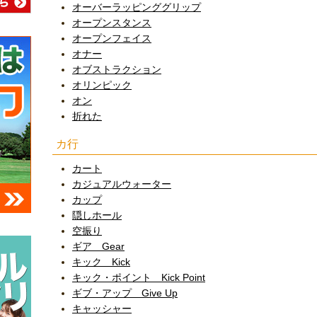
オーバーラッピンググリップ
オープンスタンス
オープンフェイス
オナー
オブストラクション
オリンピック
オン
折れた
カ行
カート
カジュアルウォーター
カップ
隠しホール
空振り
ギア Gear
キック Kick
キック・ポイント Kick Point
ギブ・アップ Give Up
キャッシャー