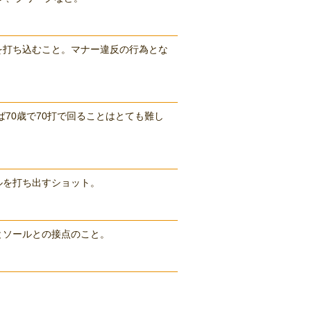
を打ち込むこと。マナー違反の行為とな
70歳で70打で回ることはとても難し
ルを打ち出すショット。
とソールとの接点のこと。