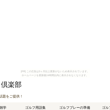
[PR] この広告は3ヶ月以上更新がないため表示されています。
ホームページを更新後24時間以内に表示されなくなります。
フ倶楽部
話題をご提供！
雑学
ゴルフ用語集
ゴルフプレーの準備
ゴル