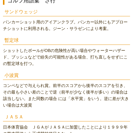
ゴルフ用語集 さ行
サンドウェッジ
バンカーショット用のアイアンクラブ。バンカー以外にもアプロー
チショットに利用される。ジーン・サラゼンにより考案。
暫定球
ショットしたボールがOBの危険性が高い場合やウォーターハザー
ド、ブッシュなどで紛失の可能性がある場合、打ち直しをせずにこ
の暫定球を打つ。
小波賞
コンペなどで与えられ賞。前半のスコアから後半のスコアを引き、
その最も小さい差のことで逆（前半が少なく後半が多い）の場合は
該当しない。また同数の場合 には「水平賞」をいう。逆に差が大き
い場合は大波賞
ＪＡＳＡ
日本体育協会 ＪＧＡがＪＡＳＡに加盟したことにより１９９９年